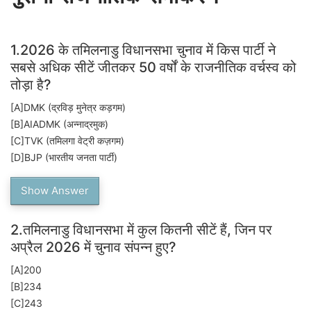
रचा
इतिहास,
1.
2026 के तमिलनाडु विधानसभा चुनाव में किस पार्टी ने
बदला
सबसे अधिक सीटें जीतकर 50 वर्षों के राजनीतिक वर्चस्व को
50
तोड़ा है?
साल
[A]
DMK (द्रविड़ मुनेत्र कड़गम)
पुराना
[B]
AIADMK (अन्नाद्रमुक)
राजनीतिक
[C]
TVK (तमिलगा वेट्री कज़गम)
[D]
BJP (भारतीय जनता पार्टी)
समीकरण
Show Answer
2.
तमिलनाडु विधानसभा में कुल कितनी सीटें हैं, जिन पर
अप्रैल 2026 में चुनाव संपन्न हुए?
[A]
200
[B]
234
[C]
243