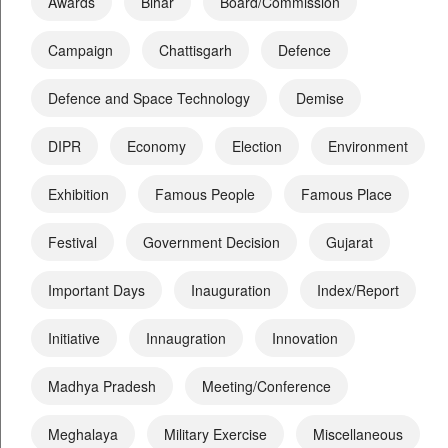
Awards
Bihar
Board/Commission
Campaign
Chattisgarh
Defence
Defence and Space Technology
Demise
DIPR
Economy
Election
Environment
Exhibition
Famous People
Famous Place
Festival
Government Decision
Gujarat
Important Days
Inauguration
Index/Report
Initiative
Innaugration
Innovation
Madhya Pradesh
Meeting/Conference
Meghalaya
Military Exercise
Miscellaneous