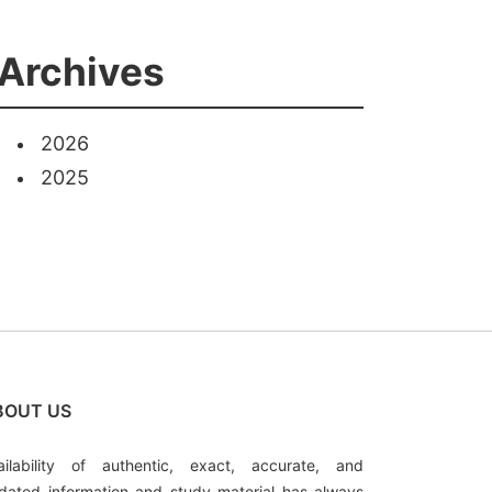
Archives
2026
2025
BOUT US
ailability of authentic, exact, accurate, and
dated information and study material has always