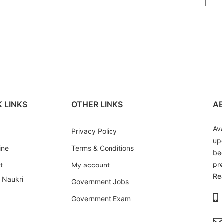
 LINKS
OTHER LINKS
A
Av
Privacy Policy
up
ine
Terms & Conditions
be
pr
t
My account
Re
i Naukri
Government Jobs
Government Exam