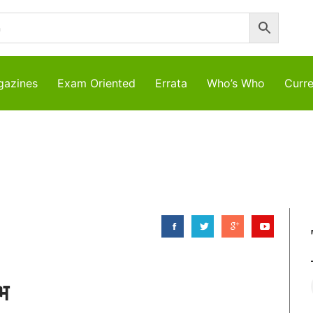
azines
Exam Oriented
Errata
Who’s Who
Curre
भ