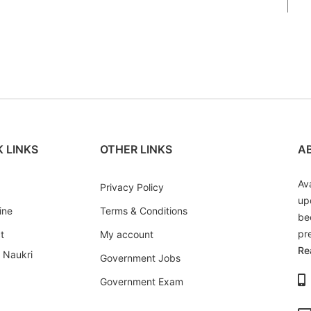
 LINKS
OTHER LINKS
A
Av
Privacy Policy
up
ine
Terms & Conditions
be
pr
t
My account
Re
i Naukri
Government Jobs
Government Exam