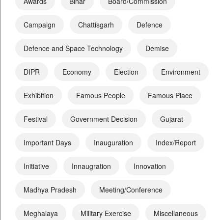
Awards
Bihar
Board/Commission
Campaign
Chattisgarh
Defence
Defence and Space Technology
Demise
DIPR
Economy
Election
Environment
Exhibition
Famous People
Famous Place
Festival
Government Decision
Gujarat
Important Days
Inauguration
Index/Report
Initiative
Innaugration
Innovation
Madhya Pradesh
Meeting/Conference
Meghalaya
Military Exercise
Miscellaneous