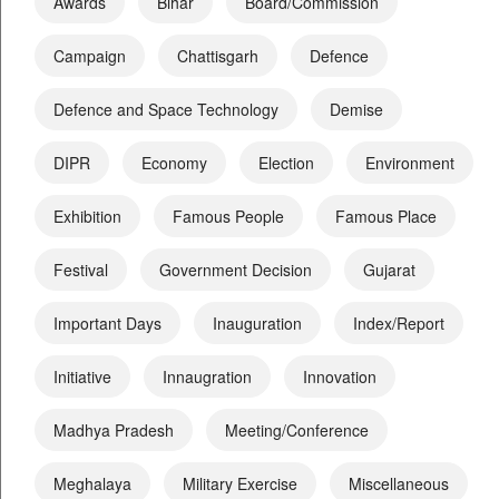
Awards
Bihar
Board/Commission
Campaign
Chattisgarh
Defence
Defence and Space Technology
Demise
DIPR
Economy
Election
Environment
Exhibition
Famous People
Famous Place
Festival
Government Decision
Gujarat
Important Days
Inauguration
Index/Report
Initiative
Innaugration
Innovation
Madhya Pradesh
Meeting/Conference
Meghalaya
Military Exercise
Miscellaneous