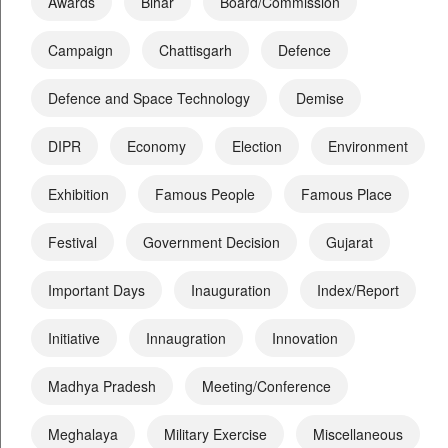
Awards
Bihar
Board/Commission
Campaign
Chattisgarh
Defence
Defence and Space Technology
Demise
DIPR
Economy
Election
Environment
Exhibition
Famous People
Famous Place
Festival
Government Decision
Gujarat
Important Days
Inauguration
Index/Report
Initiative
Innaugration
Innovation
Madhya Pradesh
Meeting/Conference
Meghalaya
Military Exercise
Miscellaneous