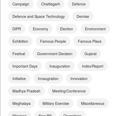
Campaign
Chattisgarh
Defence
Defence and Space Technology
Demise
DIPR
Economy
Election
Environment
Exhibition
Famous People
Famous Place
Festival
Government Decision
Gujarat
Important Days
Inauguration
Index/Report
Initiative
Innaugration
Innovation
Madhya Pradesh
Meeting/Conference
Meghalaya
Military Exercise
Miscellaneous
Missions
New Bill
Operations