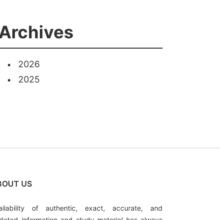
Archives
2026
2025
BOUT US
ailability of authentic, exact, accurate, and
dated information and study material has always