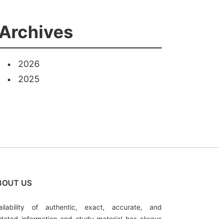
Archives
2026
2025
BOUT US
ailability of authentic, exact, accurate, and
dated information and study material has always