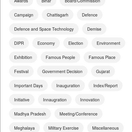
Awards
Bihar
Board/Commission
Campaign
Chattisgarh
Defence
Defence and Space Technology
Demise
DIPR
Economy
Election
Environment
Exhibition
Famous People
Famous Place
Festival
Government Decision
Gujarat
Important Days
Inauguration
Index/Report
Initiative
Innaugration
Innovation
Madhya Pradesh
Meeting/Conference
Meghalaya
Military Exercise
Miscellaneous