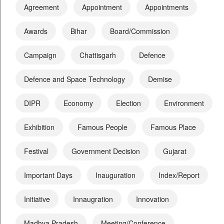
Agreement
Appointment
Appointments
Awards
Bihar
Board/Commission
Campaign
Chattisgarh
Defence
Defence and Space Technology
Demise
DIPR
Economy
Election
Environment
Exhibition
Famous People
Famous Place
Festival
Government Decision
Gujarat
Important Days
Inauguration
Index/Report
Initiative
Innaugration
Innovation
Madhya Pradesh
Meeting/Conference