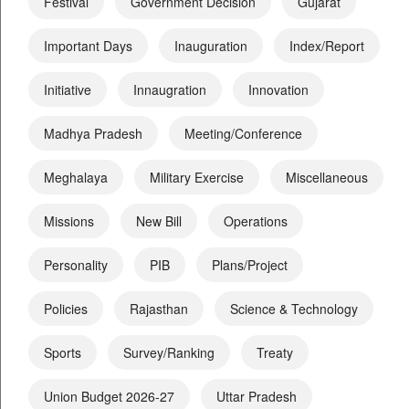
Festival
Government Decision
Gujarat
Important Days
Inauguration
Index/Report
Initiative
Innaugration
Innovation
Madhya Pradesh
Meeting/Conference
Meghalaya
Military Exercise
Miscellaneous
Missions
New Bill
Operations
Personality
PIB
Plans/Project
Policies
Rajasthan
Science & Technology
Sports
Survey/Ranking
Treaty
Union Budget 2026-27
Uttar Pradesh