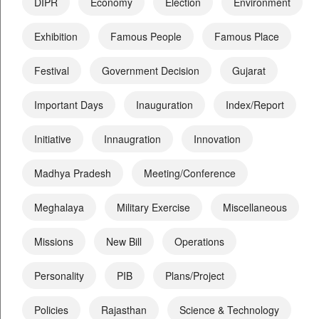
DIPR
Economy
Election
Environment
Exhibition
Famous People
Famous Place
Festival
Government Decision
Gujarat
Important Days
Inauguration
Index/Report
Initiative
Innaugration
Innovation
Madhya Pradesh
Meeting/Conference
Meghalaya
Military Exercise
Miscellaneous
Missions
New Bill
Operations
Personality
PIB
Plans/Project
Policies
Rajasthan
Science & Technology