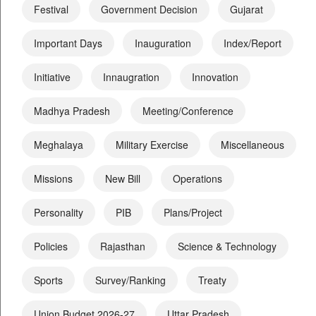
Festival
Government Decision
Gujarat
Important Days
Inauguration
Index/Report
Initiative
Innaugration
Innovation
Madhya Pradesh
Meeting/Conference
Meghalaya
Military Exercise
Miscellaneous
Missions
New Bill
Operations
Personality
PIB
Plans/Project
Policies
Rajasthan
Science & Technology
Sports
Survey/Ranking
Treaty
Union Budget 2026-27
Uttar Pradesh