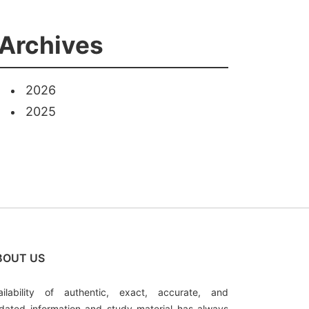
Archives
2026
2025
BOUT US
ailability of authentic, exact, accurate, and
dated information and study material has always