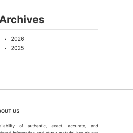
Archives
2026
2025
BOUT US
ailability of authentic, exact, accurate, and
dated information and study material has always